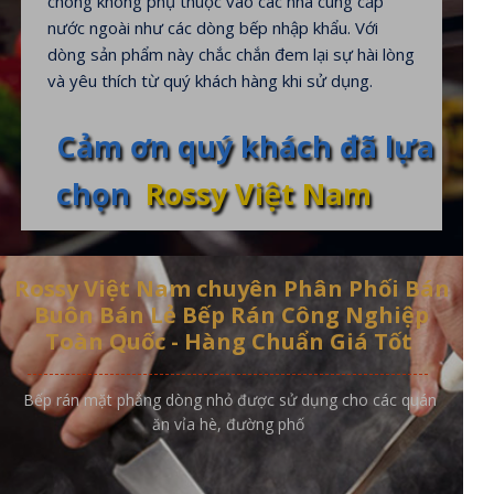
chóng không phụ thuộc vào các nhà cung cấp
nước ngoài như các dòng bếp nhập khẩu. Với
dòng sản phẩm này chắc chắn đem lại sự hài lòng
và yêu thích từ quý khách hàng khi sử dụng.
Cảm ơn quý khách đã lựa
chọn
Rossy Việt Nam
Rossy Việt Nam chuyên Phân Phối Bán
Buôn Bán Lẻ Bếp Rán Công Nghiệp
Toàn Quốc - Hàng Chuẩn Giá Tốt
Bếp rán mặt phẳng dòng nhỏ được sử dụng cho các quán
ăn vỉa hè, đường phố