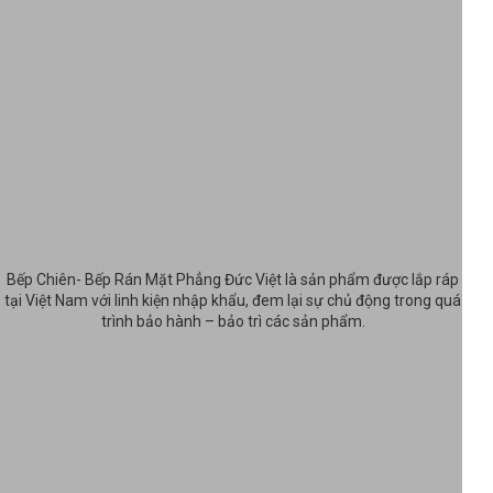
Bếp Chiên- Bếp Rán Mặt Phẳng Đức Việt là sản phẩm được lắp ráp
tại Việt Nam với linh kiện nhập khẩu, đem lại sự chủ động trong quá
trình bảo hành – bảo trì các sản phẩm.