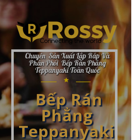
Chuyên Sản Xuất Lắp Ráp Và
Phân Phối Bếp Rán Phẳng
Teppanyaki Toàn Quốc
Bếp Rán
Phẳng
Teppanyaki