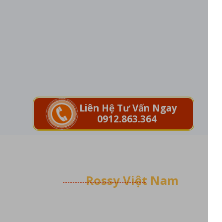
Liên Hệ Tư Vấn Ngay
0912.863.364
Dưới Đây Là Một Số Hình Ảnh
Quá Trình Lắp Ráp Việt Hóa Sản
Phẩm Tại
Rossy Việt Nam
Rossy Việt Nam luôn cố gắng phát triển các dòng
sản phẩm ưu việt nhất có thể để đưa đến khách
hàng những dòng sản phẩm chất lượng, giá thành