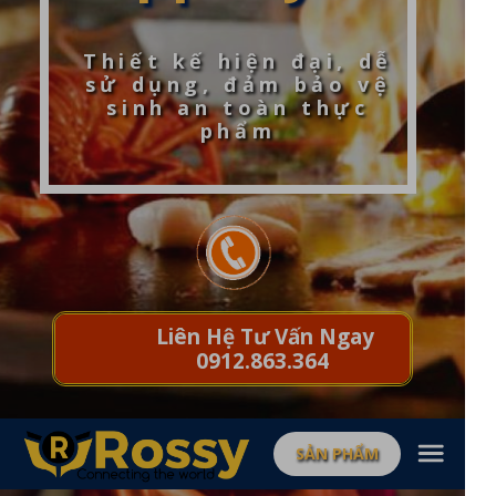
Thiết kế hiện đại, dễ
sử dụng, đảm bảo vệ
sinh an toàn thực
phẩm
Liên Hệ Tư Vấn Ngay
0912.863.364
SẢN PHẨM