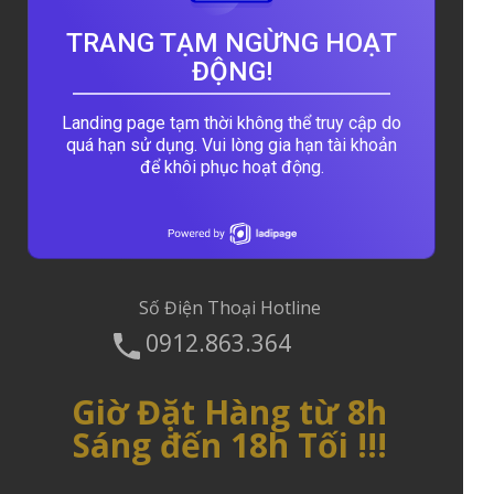
Toàn Quốc
Nhằm đáp ứng nhu cầu mua sắm của
TRANG TẠM NGỪNG HOẠT
khách hàng trên cả nước Rossy Việt
ĐỘNG!
Nam Hiện hỗ trợ chuyển hàng đảm bảo
thông qua các kênh vận chuyển hàng
uy tín.Liên hệ với chúng tôi ngay để biết
Landing page tạm thời không thể truy cập do
thêm thông tin về chương trình này
quá hạn sử dụng. Vui lòng gia hạn tài khoản
.Cảm ơn quý khách hàng đã theo dõi và
để khôi phục hoạt động.
đồng hành với Rossy Việt Nam
Số Điện Thoại Hotline
0912.863.364
Giờ Đặt Hàng từ 8h
Sáng đến 18h Tối !!!