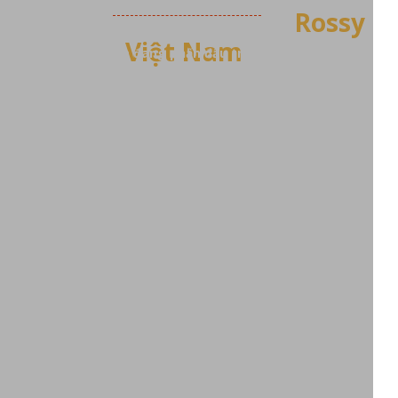
Bếp Rán Teppayaki Tại
Rossy
Việt Nam
Rossy Việt Nam đang phấn đấu trở thành nhà phân
phối và sản xuất máy chế biến thực phẩm hàng đầu
Việt Nam